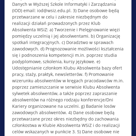
Danych w Wyższej Szkole Informatyki i Zarządzania
(IOD) email: iod@wsiz.edu.pl. 3) Dane osobowe będą
przetwarzane w celu i zakresie niezbędnym do
realizacji działań prowadzonych przez Klub
Absolwenta WSiZ: a) Tworzenie i Pielęgnowanie więzi
pomiędzy uczelnią i jej absolwentami. b) Organizację
spotkań integracyjnych. c) Doradztwo w sprawach
zawodowych. d) Prognozowanie możliwości kształcenia
się i podnoszenia kompetencji m.in. poprzez studia
podyplomowe, szkolenia, kursy językowe. e)
Udostępnianie członkom Klubu Absolwenta bazy ofert
pracy, staży, praktyk, newsletterów. f) Promowanie
wizerunku absolwentów w kręgach pracodawców m.in.
poprzez zamieszczanie w serwisie Klubu Absolwenta
sylwetek absolwentów, a także poprzez zapraszanie
absolwentów na różnego rodzaju konferencje/Dni
Kariery organizowane na uczelni. g) Badanie losów
zawodowych absolwentów. 4) Dane osobowe będą
przetwarzane przez okres niezbędny do zachowania
członkostwa w Klubie Absolwenta WSiZ i do realizacji
celów wskazanych w punkcie 3. 5) Dane osobowe nie