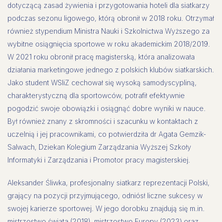
dotyczącą zasad żywienia i przygotowania hoteli dla siatkarzy
podczas sezonu ligowego, którą obronił w 2018 roku. Otrzymał
również stypendium Ministra Nauki i Szkolnictwa Wyższego za
wybitne osiągnięcia sportowe w roku akademickim 2018/2019.
W 2021 roku obronił pracę magisterską, która analizowała
działania marketingowe jednego z polskich klubów siatkarskich.
Jako student WSIiZ cechował się wysoką samodyscypliną,
charakterystyczną dla sportowców, potrafił efektywnie
pogodzić swoje obowiązki i osiągnąć dobre wyniki w nauce.
Był również znany z skromności i szacunku w kontaktach z
uczelnią i jej pracownikami, co potwierdziła dr Agata Gemzik-
Salwach, Dziekan Kolegium Zarządzania Wyższej Szkoły
Informatyki i Zarządzania i Promotor pracy magisterskiej.
Aleksander Śliwka, profesjonalny siatkarz reprezentacji Polski,
grający na pozycji przyjmującego, odniósł liczne sukcesy w
swojej karierze sportowej. W jego dorobku znajdują się m.in.
mistrzostwo świata (2018), mistrzostwo Europy (2023) oraz