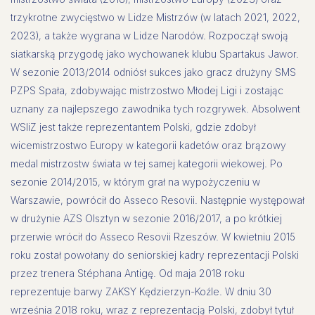
trzykrotne zwycięstwo w Lidze Mistrzów (w latach 2021, 2022,
2023), a także wygrana w Lidze Narodów. Rozpoczął swoją
siatkarską przygodę jako wychowanek klubu Spartakus Jawor.
W sezonie 2013/2014 odniósł sukces jako gracz drużyny SMS
PZPS Spała, zdobywając mistrzostwo Młodej Ligi i zostając
uznany za najlepszego zawodnika tych rozgrywek. Absolwent
WSIiZ jest także reprezentantem Polski, gdzie zdobył
wicemistrzostwo Europy w kategorii kadetów oraz brązowy
medal mistrzostw świata w tej samej kategorii wiekowej. Po
sezonie 2014/2015, w którym grał na wypożyczeniu w
Warszawie, powrócił do Asseco Resovii. Następnie występował
w drużynie AZS Olsztyn w sezonie 2016/2017, a po krótkiej
przerwie wrócił do Asseco Resovii Rzeszów. W kwietniu 2015
roku został powołany do seniorskiej kadry reprezentacji Polski
przez trenera Stéphana Antigę. Od maja 2018 roku
reprezentuje barwy ZAKSY Kędzierzyn-Koźle. W dniu 30
września 2018 roku, wraz z reprezentacją Polski, zdobył tytuł