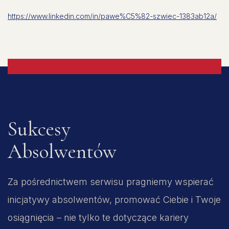
https://www.linkedin.com/in/pawe%C5%82-szwiec-1383ab12a/
Sukcesy
Absolwentów
Za pośrednictwem serwisu pragniemy wspierać
inicjatywy absolwentów, promować Ciebie i Twoje
osiągnięcia – nie tylko te dotyczące kariery