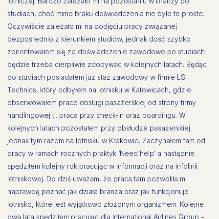
lotniczej. Bardzo zależało mi na pozostaniu w branży po
studiach, choć mimo braku doświadczenia nie było to proste.
Oczywiście zależało mi na podjęciu pracy związanej
bezpośrednio z kierunkiem studiów, jednak dość szybko
zorientowałem się ze doświadczenie zawodowe po studiach
będzie trzeba cierpliwie zdobywać w kolejnych latach. Będąc
po studiach posiadałem już staż zawodowy w firmie LS
Technics, który odbyłem na lotnisku w Katowicach, gdzie
obserwowałem prace obsługi pasażerskiej od strony firmy
handlingowej tj. praca przy check-in oraz boardingu. W
kolejnych latach pozostałem przy obsłudze pasażerskiej
jednak tym razem na lotnisku w Krakowie. Zaczynałem tam od
pracy w ramach rocznych praktyk ‘Need help’ a następnie
spędziłem kolejny rok pracując w informacji oraz na infolinii
lotniskowej. Do dziś uważam, że praca tam pozwoliła mi
naprawdę poznać jak działa branża oraz jak funkcjonuje
lotnisko, które jest wyjątkowo złożonym organizmem. Kolejne
dwa lata spędziłem pracując dla International Airlines Group –