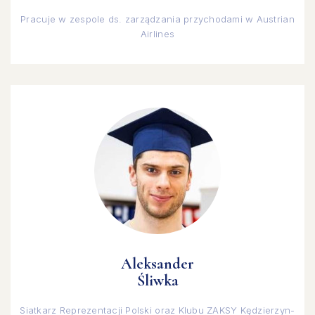
Pracuje w zespole ds. zarządzania przychodami w Austrian
Airlines
Aleksander
Śliwka
Siatkarz Reprezentacji Polski oraz Klubu ZAKSY Kędzierzyn-