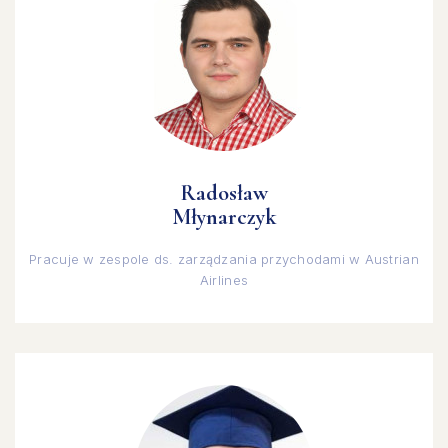
Radosław
Młynarczyk
Pracuje w zespole ds. zarządzania przychodami w Austrian
Airlines