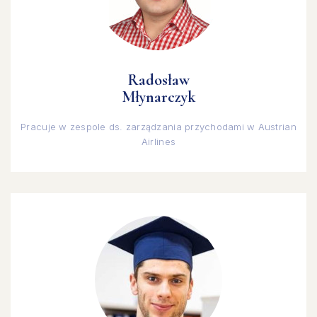
Radosław
Młynarczyk
Pracuje w zespole ds. zarządzania przychodami w Austrian
Airlines