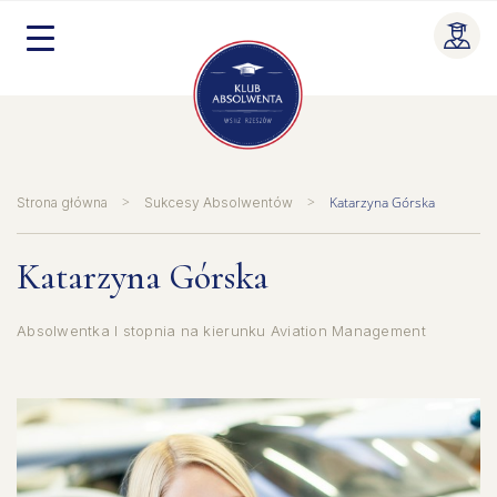
Skip
to
content
>
>
Katarzyna Górska
Strona główna
Sukcesy Absolwentów
Katarzyna Górska
Absolwentka I stopnia na kierunku Aviation Management