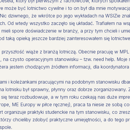
esela, który był pierwszym z fachowców, których spotkałe
we może być lotnictwo cywilne i to on był dla mnie motywac
. Nic dziwnego, że wkrótce po jego wykładach na WSIZie znal
h. Od wtedy wszystko zaczęło się układać. Trafiałem na ws
eli spore doświadczenie w branży, a przy tym chcieli i umieli
od taką opieką jeszcze bardziej zainteresowałem się lotnictwe
przyszłość wiąże z branżą lotniczą. Obecnie pracuję w MPL
ali, na czysto operacyjnym stanowisku – tzw. need help. Moje
żera jestem chodzącym źródłem informacji, dla koordynatora 
legami i koleżankami pracującymi na podobnym stanowisku dba
a lotnisku był sprawny, płynny oraz dobrze zorganizowany. Z
 się teraz rozbudowuje, a w tym roku czekają nas duże impr
rope, ME Europy w piłce ręcznej), praca ta niesie ze sobą c
rt organizuje praktyki studenckie na tym stanowisku, co zre
którzy chcieliby zdobyć praktyczne umiejętności, a do tego
spole.