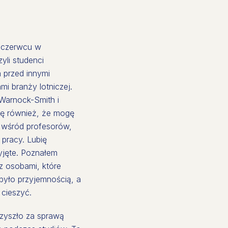
w czerwcu w
yli studenci
 przed innymi
i branży lotniczej.
 Warnock-Smith i
ię również, że mogę
ę wśród profesorów,
u pracy. Lubię
yjęte. Poznałem
z osobami, które
było przyjemnością, a
 cieszyć.
rzyszło za sprawą