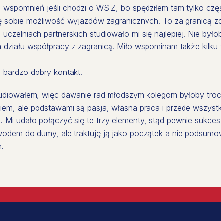
e wspomnień jeśli chodzi o WSIZ, bo spędziłem tam tylko czę
 sobie możliwość wyjazdów zagranicznych. To za granicą z
a uczelniach partnerskich studiowało mi się najlepiej. Nie był
a działu współpracy z zagranicą. Miło wspominam także kil
 bardzo dobry kontakt.
udiowałem, więc dawanie rad młodszym kolegom byłoby tro
em, ale podstawami są pasja, własna praca i przede wszystk
ia. Mi udało połączyć się te trzy elementy, stąd pewnie sukce
wodem do dumy, ale traktuję ją jako początek a nie podsumo
m.