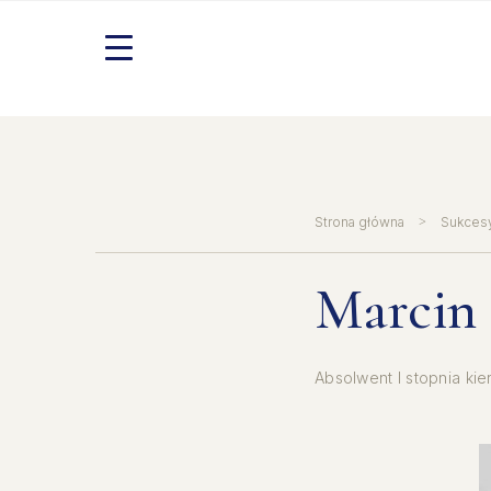
Skip
to
content
>
Strona główna
Sukces
Marcin 
Absolwent I stopnia ki