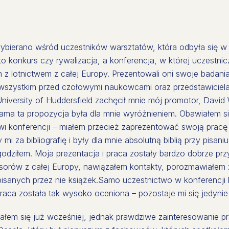
bierano wśród uczestników warsztatów, która odbyła się 
o konkurs czy rywalizacja, a konferencja, w której uczestnicz
z lotnictwem z całej Europy. Prezentowali oni swoje badania
wszystkim przed czołowymi naukowcami oraz przedstawicielam
iversity of Huddersfield zachęcił mnie mój promotor, David
ama ta propozycja była dla mnie wyróżnieniem. Obawiałem s
wi konferencji – miałem przecież zaprezentować swoją prac
 mi za bibliografię i były dla mnie absolutną biblią przy pisani
odziłem. Moja prezentacja i praca zostały bardzo dobrze prz
orów z całej Europy, nawiązałem kontakty, porozmawiałem 
pisanych przez nie książek.Samo uczestnictwo w konferencji 
aca została tak wysoko oceniona – pozostaje mi się jedynie
ałem się już wcześniej, jednak prawdziwe zainteresowanie p