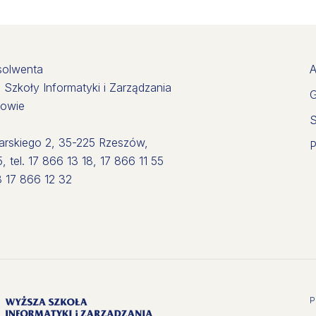
solwenta
A
Szkoły Informatyki i Zarządzania
G
zowie
S
harskiego 2, 35-225 Rzeszów,
P
, tel. 17 866 13 18, 17 866 11 55
8 17 866 12 32
P