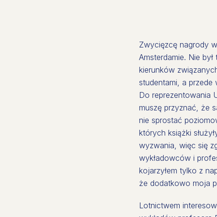
Zwycięzcę nagrody wy
Amsterdamie. Nie był t
kierunków związanych 
studentami, a przede 
Do reprezentowania Un
muszę przyznać, że s
nie sprostać poziomo
których książki służyły
wyzwania, więc się zg
wykładowców i profes
kojarzyłem tylko z na
że dodatkowo moja pr
Lotnictwem interesow