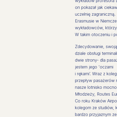
wykładów profesora D
on pokazał jak cieka
uczelnię zagraniczną
Erasmusie w Niemczec
wykładowców, którzy mi
W takim otoczeniu i p
Zdecydowanie, swoją 
dziale obsługi termin
dwie strony- dla pasa
jestem jego 'oczami
i rękami’. Wraz z ko
przepływ pasażerów n
nasze lotnisko mocno
Młodzieży, Routes Eu
Co roku Kraków Airpo
kolegom ze studiów, 
bardzo przyjaznym ze