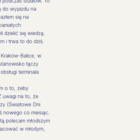
m podczas studiów. To
ją do wyjazdu na
azłem się na
paniałych
 dzielić się wiedzą.
m i trwa to do dziś.
 Kraków-Balice, w
 stanowisko łączy
obsługi terminala
m o to, żeby
 uwagi na to, że
ezy (Światowe Dni
oś nowego co miesiąc.
sztą polecam młodszym
 pracować w młodym,