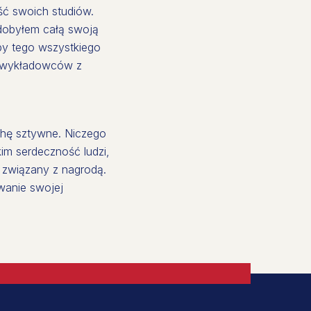
ść swoich studiów.
dobyłem całą swoją
oby tego wszystkiego
ku wykładowców z
chę sztywne. Niczego
im serdeczność ludzi,
s związany z nagrodą.
wanie swojej