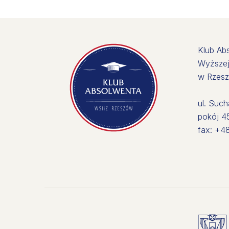
Klub Ab
Wyższej 
w Rzes
ul. Suc
pokój 45
fax: +4