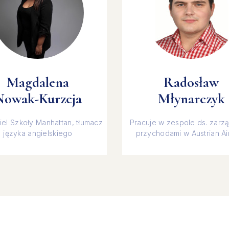
Magdalena
Radosław
Nowak-Kurzeja
Młynarczyk
iel Szkoły Manhattan, tłumacz
Pracuje w zespole ds. zarz
języka angielskiego
przychodami w Austrian Air