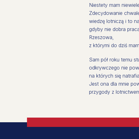
Niestety mam niewiel
Zdecydowanie chwalę
wiedzę lotniczą i to n
gdyby nie dobra prac
Rzeszowa,
z którymi do dziś mam
Sam pół roku temu st
odkrywczego nie powi
na których się natraf
Jest ona dla mnie po
przygody z lotnictwe